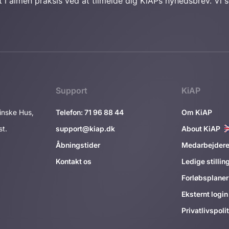
t i almen praksis ved at tilmelde dig KiAPs nyhedsbrev. Vi
Support
KiAP
inske Hus,
Telefon: 71 96 88 44
Om KiAP
st.
support@kiap.dk
About KiAP
Åbningstider
Medarbejder
Kontakt os
Ledige stillin
Forløbsplane
Eksternt login
Privatlivspolit