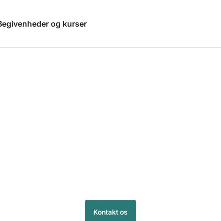
Begivenheder og kurser
Brug for hjælp?
Telefonen er åben alle hverdage: 08:00 - 16:00
7196 8844

support@kiap.dk

Kontakt os