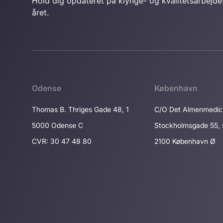
Hold dig opdateret på klynge- og kvalitetsarbejde
året.
Odense
København
Thomas B. Thriges Gade 48, 1
C/O Det Almenmedic
5000 Odense C
Stockholmsgade 55, 
CVR: 30 47 48 80
2100 København Ø