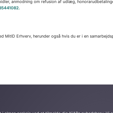
er, anmodning om refusion af udlæg, honorarudbetalinger m
35441082.
ed MitID Erhverv, herunder også hvis du er i en samarbejdsp