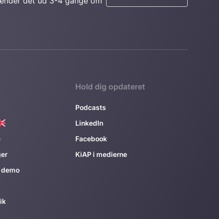
 sender det ud 3-4 gange om
Hold dig opdateret
Podcasts
LinkedIn
e
Facebook
ger
KiAP i medierne
r demo
ik