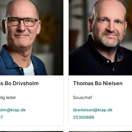
s Bo Drivsholm
Thomas Bo Nielsen
ig leder
Souschef
holm@kiap.dk
tbonielsen@kiap.dk
67
25300886