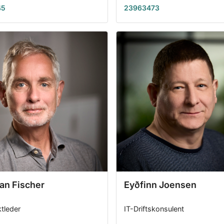
45
23963473
ian Fischer
Eyðfinn Joensen
ktleder
IT-Driftskonsulent