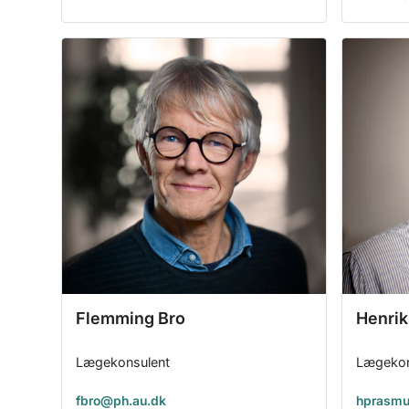
Flemming Bro
Henri
Lægekonsulent
Lægekon
fbro@ph.au.dk
hprasmu