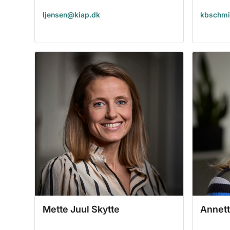
ljensen@kiap.dk
kbschmi
Mette Juul Skytte
Annet