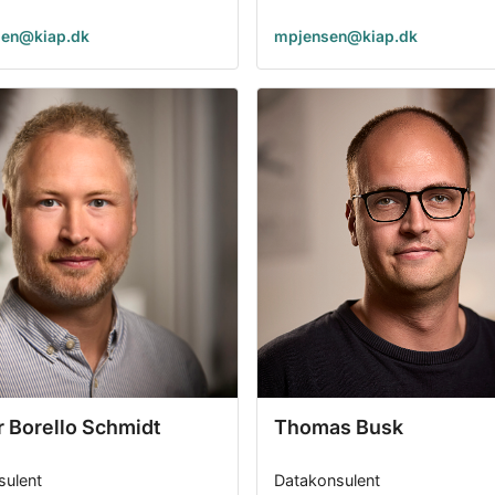
en@kiap.dk
mpjensen@kiap.dk
 Borello Schmidt
Thomas Busk
sulent
Datakonsulent