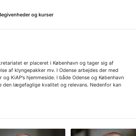
Begivenheder og kurser
etariatet er placeret i København og tager sig af
delse af klyngepakker mv. I Odense arbejdes der med
aner og KiAP’s hjemmeside. I både Odense og København
kre den lægefaglige kvalitet og relevans. Nedenfor kan