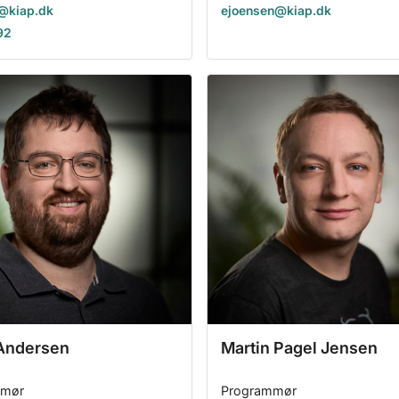
r@kiap.dk
ejoensen@kiap.dk
92
Andersen
Martin Pagel Jensen
mmør
Programmør