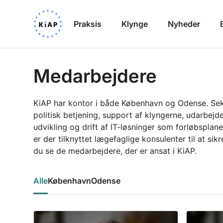
Praksis
Klynge
Nyheder
Medarbejdere
KiAP har kontor i både København og Odense. Sekr
politisk betjening, support af klyngerne, udarbej
udvikling og drift af IT-løsninger som forløbspl
er der tilknyttet lægefaglige konsulenter til at si
du se de medarbejdere, der er ansat i KiAP.
Alle
København
Odense