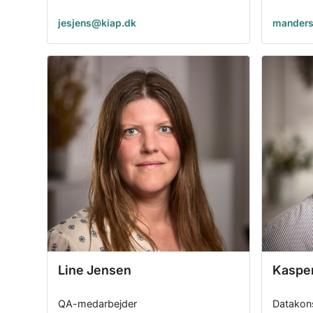
jesjens@kiap.dk
manders
Line Jensen
Kasper
QA-medarbejder
Datakon