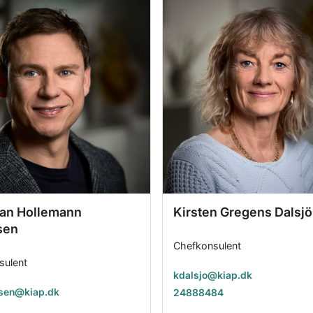
ian Hollemann
Kirsten Gregens Dalsjö
sen
Chefkonsulent
sulent
kdalsjo@kiap.dk
sen@kiap.dk
24888484
5