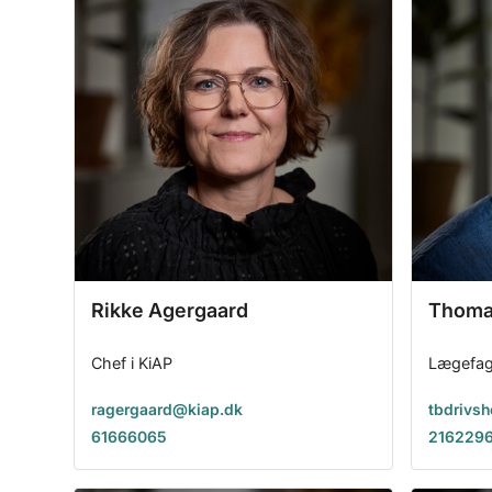
Rikke Agergaard
Thoma
Chef i KiAP
Lægefagl
ragergaard@kiap.dk
tbdrivs
61666065
216229