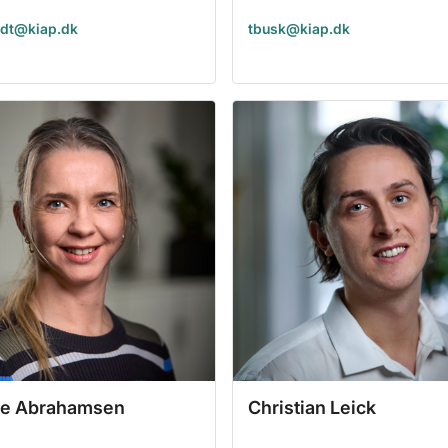
dt@kiap.dk
tbusk@kiap.dk
te Abrahamsen
Christian Leick