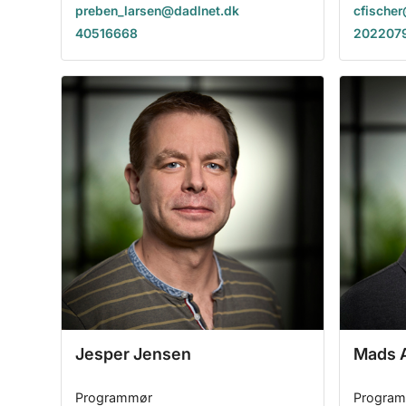
preben_larsen@dadlnet.dk
cfische
40516668
202207
Jesper Jensen
Mads 
Programmør
Progra