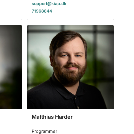
support@kiap.dk
71968844
Matthias Harder
Programmør