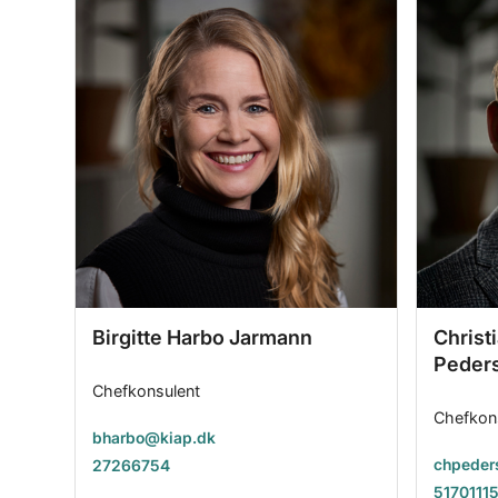
Birgitte Harbo Jarmann
Christ
Peder
Chefkonsulent
Chefkon
bharbo@kiap.dk
chpeder
27266754
5170111