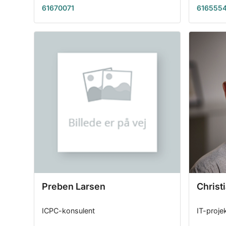
61670071
616555
Preben Larsen
Christ
ICPC-konsulent
IT-proje