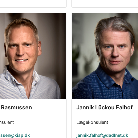
k Rasmussen
Jannik Lückou Falhof
sulent
Lægekonsulent
ssen@kiap.dk
jannik.falhof@dadlnet.dk