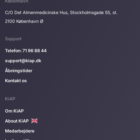
København
C/O Det Almenmedicinske Hus, Stockholmsgade 55, st.
2100 København Ø
Support
Telefon: 71 96 88 44
support@kiap.dk
Åbningstider
Kontakt os
KiAP
Om KiAP
About KiAP
Medarbejdere