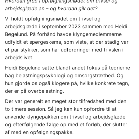
Hvordan greb I opfølgningsmødet om trivsel og 
arbejdsglæde an – og hvordan gik det?
Vi holdt opfølgningsmødet om trivsel og 
arbejdsglæde i september 2023 sammen med Heidi 
Bøgelund. På forhånd havde klyngemedlemmerne 
udfyldt et spørgeskema, som viste, at der stadig var 
et par stykker, som har udfordringer med trivslen i 
arbejdslivet.
Heidi Bøgelund satte blandt andet fokus på teorierne 
bag belastningspsykologi og omsorgstræthed. Og 
hun gjorde os også klogere på, hvilke konkrete tegn, 
der er på overbelastning.
Der var generelt en meget stor tilfredshed med den 
to timers session. Så jeg kan kun opfordre til at 
anvende klyngepakken om trivsel og arbejdsglæde 
og efterfølgende følge op med et forløb, der slutter 
af med en opfølgningspakke.