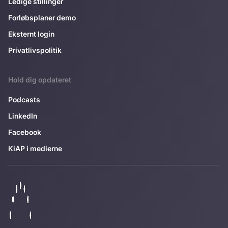
Ledige stillinger
Forløbsplaner demo
Eksternt login
Privatlivspolitik
Hold dig opdateret
Podcasts
LinkedIn
Facebook
KiAP i medierne