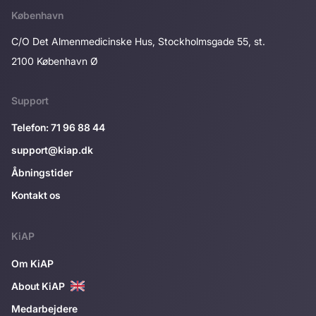
København
C/O Det Almenmedicinske Hus, Stockholmsgade 55, st.
2100 København Ø
Support
Telefon: 71 96 88 44
support@kiap.dk
Åbningstider
Kontakt os
KiAP
Om KiAP
About KiAP
Medarbejdere