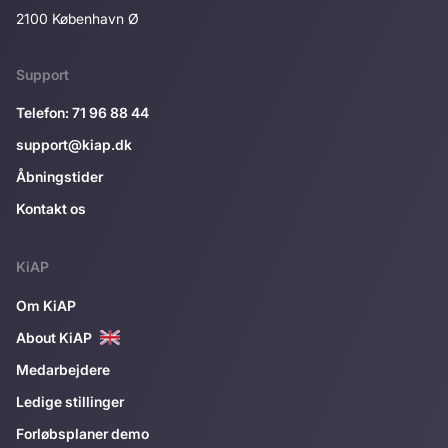
2100 København Ø
Support
Telefon: 71 96 88 44
support@kiap.dk
Åbningstider
Kontakt os
KiAP
Om KiAP
About KiAP
Medarbejdere
Ledige stillinger
Forløbsplaner demo