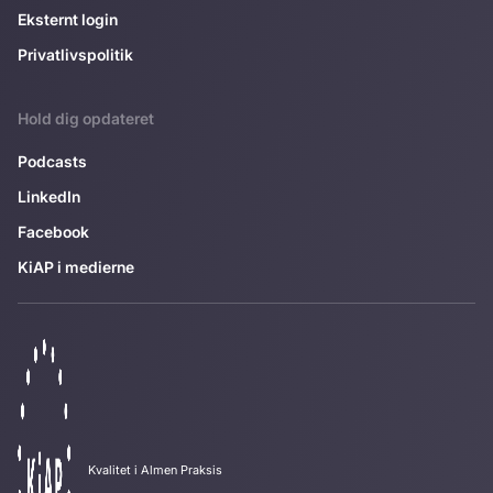
Eksternt login
Privatlivspolitik
Hold dig opdateret
Podcasts
LinkedIn
Facebook
KiAP i medierne
Kvalitet i Almen Praksis