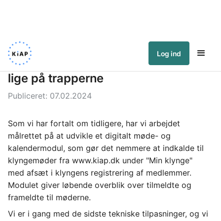
Log ind
Det nye møde- og kalendermodul er
lige på trapperne
Publiceret:
07.02.2024
Som vi har fortalt om tidligere, har vi arbejdet 
målrettet på at udvikle et digitalt møde- og 
kalendermodul, som gør det nemmere at indkalde til 
klyngemøder fra www.kiap.dk under "Min klynge" 
med afsæt i klyngens registrering af medlemmer. 
Modulet giver løbende overblik over tilmeldte og 
frameldte til møderne. 
Vi er i gang med de sidste tekniske tilpasninger, og vi 