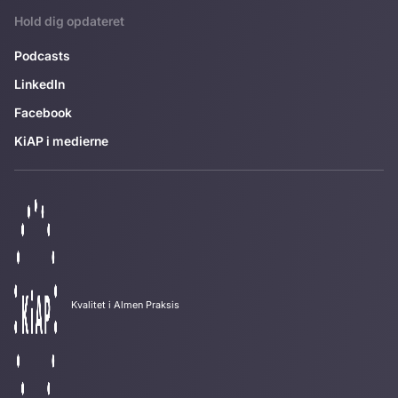
Hold dig opdateret
Podcasts
LinkedIn
Facebook
KiAP i medierne
Kvalitet i Almen Praksis