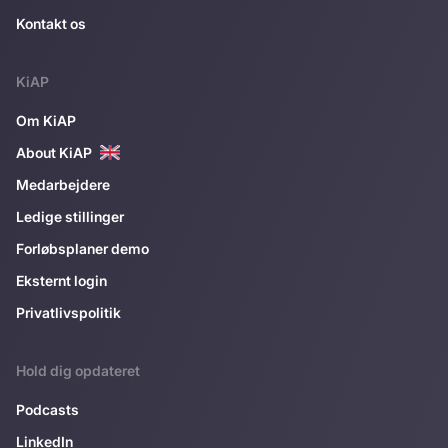
Kontakt os
KiAP
Om KiAP
About KiAP
Medarbejdere
Ledige stillinger
Forløbsplaner demo
Eksternt login
Privatlivspolitik
Hold dig opdateret
Podcasts
LinkedIn