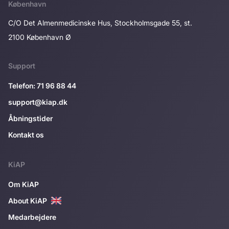
København
C/O Det Almenmedicinske Hus, Stockholmsgade 55, st.
2100 København Ø
Support
Telefon: 71 96 88 44
support@kiap.dk
Åbningstider
Kontakt os
KiAP
Om KiAP
About KiAP
Medarbejdere