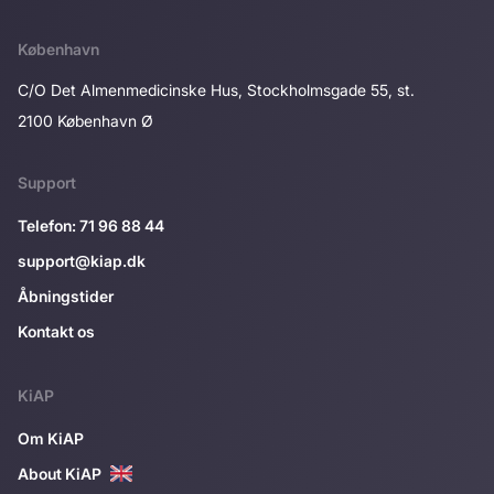
København
C/O Det Almenmedicinske Hus, Stockholmsgade 55, st.
2100 København Ø
Support
Telefon: 71 96 88 44
support@kiap.dk
Åbningstider
Kontakt os
KiAP
Om KiAP
About KiAP